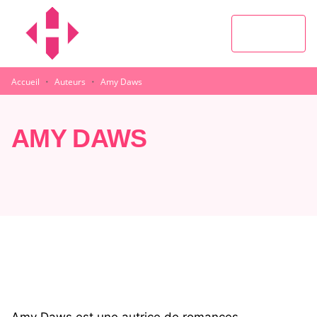
MENU
RECHERCHE
CONTENU
PIED DE PAGE
·
·
Accueil
Auteurs
Amy Daws
AMY DAWS