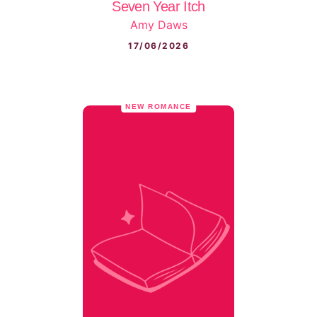
Seven Year Itch
Amy Daws
17/06/2026
NEW ROMANCE