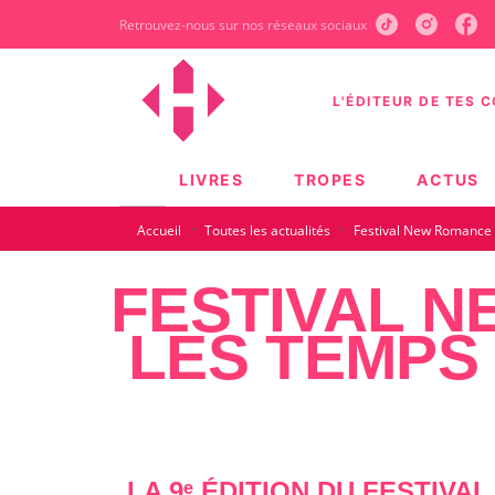
Retrouvez-nous sur nos réseaux sociaux
MENU
RECHERCHE
CONTEN
L'ÉDITEUR DE TES 
LIVRES
TROPES
ACTUS
·
·
Accueil
Toutes les actualités
Festival New Romance 2
FESTIVAL N
LES TEMPS 
LA
9ᵉ ÉDITION DU FESTIV