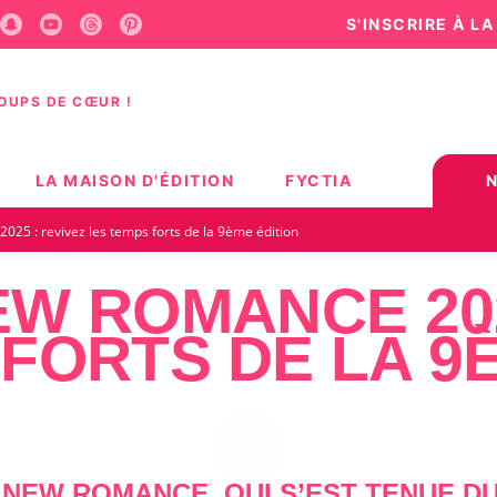
S'INSCRIRE À L
U
PIED DE PAGE
COUPS DE CŒUR !
LA MAISON D'ÉDITION
FYCTIA
025 : revivez les temps forts de la 9ème édition
EW ROMANCE 202
FORTS DE LA 9
AL NEW ROMANCE
, QUI S’EST TENUE
DU